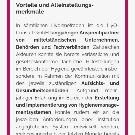
Vor­teile und Allein­stellungs­
merkmale
In sämt­lichen Hygiene­fragen ist die HyQ-
Consult GmbH
lang­jähriger Ansprech­partner
von mittel­ständi­schen Unter­nehmen,
Behör­den und Fach­verbänden
. Zahl­reichen
Akteu­ren konnte sie bereits verläss­liche und
gesetzes­konforme fachliche Hilfe­stellungen
im Bereich der Hygiene gewähr­leisten, insbe­
sondere im Rahmen der Kommuni­kation mit
den jeweils zustän­digen
Aufsichts- und
Gesund­heits­behörden
. Aufgrund mehr­
jähriger Er­fahrung im Bereich der
Erstel­lung
und Imple­mentie­rung von Hygiene­manage­
ment­sys­temen
konnte zudem ein an die
jewei­ligen Anforde­rungen einer Insti­tution
ange­glichenes System entwickelt werden,
welches inner­halb der letzten Monate bereits