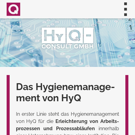
Das Hygiene­manage­
ment von HyQ
In erster Linie steht das Hygiene­manage­ment
von HyQ für die
Erleich­terung von Arbeits­
pro­zessen und Pro­zess­abläufen
inner­halb