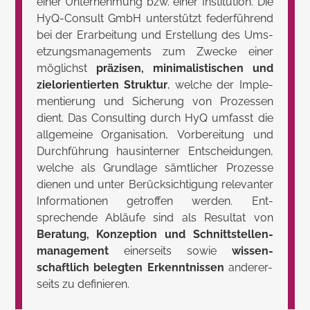
einer Unter­nehmung bzw. einer Insti­tution. Die
HyQ-Consult GmbH unter­stützt feder­führend
bei der Erar­beitung und Erstel­lung des Ums­
etzungs­manage­ments zum Zwecke einer
möglichst
präzisen, minimalistischen und
zielorientierten Struktur
, welche der Imple­
mentie­rung und Siche­rung von Pro­zessen
dient. Das Consul­ting durch HyQ umfasst die
all­gemeine Orga­nisa­tion, Vorbe­reitung und
Durch­führung haus­interner Entschei­dungen,
welche als Grund­lage sämt­licher Prozesse
dienen und unter Berück­sichti­gung rele­vanter
Informa­tionen getroffen werden. Ent­
sprechende Abläufe sind als Resul­tat von
Beratung, Konzep­tion und Schnitt­stellen­
manage­ment
einer­seits sowie
wissen­
schaftlich belegten Erkennt­nissen
anderer­
seits zu defi­nieren.